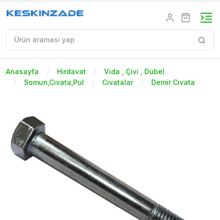
Anasayfa
Hırdavat
Vida , Çivi , Dübel
Somun,Cıvata,Pul
Cıvatalar
Demir Cıvata