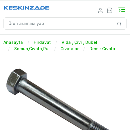
Anasayfa
Hırdavat
Vida , Çivi , Dübel
Somun,Cıvata,Pul
Cıvatalar
Demir Cıvata