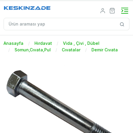
Anasayfa
Hırdavat
Vida , Çivi , Dübel
Somun,Cıvata,Pul
Cıvatalar
Demir Cıvata