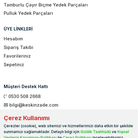
Tamburlu Çayır Biçme Yedek Parçaları
Pulluk Yedek Parçaları
ÜYE LİNKLERİ
Hesabım
Sipariş Takibi
Favorileriniz
Sepetiniz
Müşteri Destek Hattı
0530 508 2668
bilgi@keskinzade.com
Çalışma Saatleri : 09:00 - 18:00
Çerez Kullanımı
Genel Merkez:
Yükseliş Mah. 1461. Sokak No:2/1 19 Mayıs
Çerezler (cookie), web sitemizi ve hizmetlerimizi daha etkin bir şekilde
Ballıca / SAMSUN
sunmamızı sağlamaktadır. Detaylı bilgi için
Gizlilik Taahhüdü
ve
Kişisel
Verilerin Korunması Politikası
ile
Çerez Politikası
inceleyebilirsiniz.