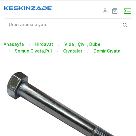
Anasayfa
Hırdavat
Vida , Çivi , Dübel
Somun,Cıvata,Pul
Cıvatalar
Demir Cıvata