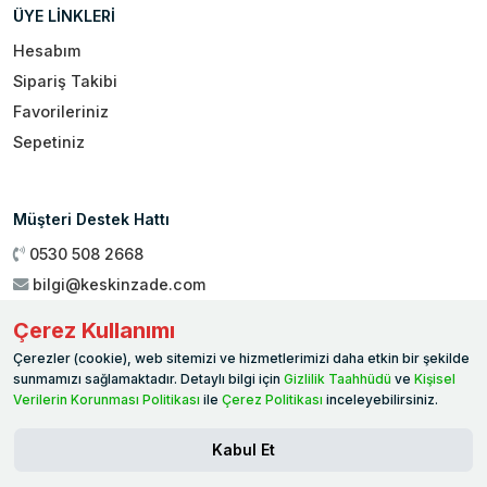
ÜYE LİNKLERİ
Hesabım
Sipariş Takibi
Favorileriniz
Sepetiniz
Müşteri Destek Hattı
0530 508 2668
bilgi@keskinzade.com
Çalışma Saatleri : 09:00 - 18:00
Çerez Kullanımı
Genel Merkez:
Yükseliş Mah. 1461. Sokak No:2/1 19 Mayıs
Çerezler (cookie), web sitemizi ve hizmetlerimizi daha etkin bir şekilde
Ballıca / SAMSUN
sunmamızı sağlamaktadır. Detaylı bilgi için
Gizlilik Taahhüdü
ve
Kişisel
Verilerin Korunması Politikası
ile
Çerez Politikası
inceleyebilirsiniz.
Kabul Et
© 2026 WORAPP. Tüm hakları saklıdır.