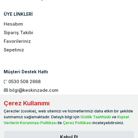
ÜYE LİNKLERİ
Hesabım
Sipariş Takibi
Favorileriniz
Sepetiniz
Müşteri Destek Hattı
0530 508 2668
bilgi@keskinzade.com
Çalışma Saatleri : 09:00 - 18:00
Çerez Kullanımı
Genel Merkez:
Yükseliş Mah. 1461. Sokak No:2/1 19 Mayıs
Çerezler (cookie), web sitemizi ve hizmetlerimizi daha etkin bir şekilde
Ballıca / SAMSUN
sunmamızı sağlamaktadır. Detaylı bilgi için
Gizlilik Taahhüdü
ve
Kişisel
Verilerin Korunması Politikası
ile
Çerez Politikası
inceleyebilirsiniz.
Kabul Et