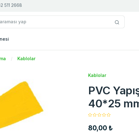
2 511 2668
nesi
tma
Kablolar
Kablolar
PVC Yapış
40*25 mm
80,00 ₺