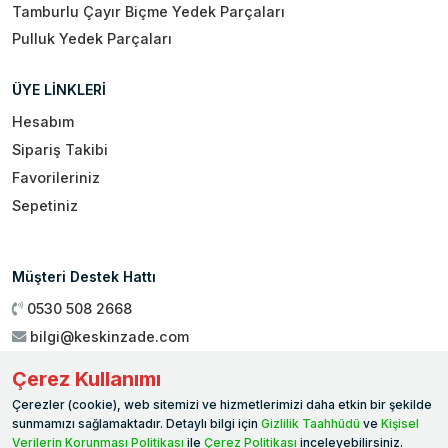
Tamburlu Çayır Biçme Yedek Parçaları
Pulluk Yedek Parçaları
ÜYE LİNKLERİ
Hesabım
Sipariş Takibi
Favorileriniz
Sepetiniz
Müşteri Destek Hattı
0530 508 2668
bilgi@keskinzade.com
Çalışma Saatleri : 09:00 - 18:00
Çerez Kullanımı
Genel Merkez:
Yükseliş Mah. 1461. Sokak No:2/1 19 Mayıs
Çerezler (cookie), web sitemizi ve hizmetlerimizi daha etkin bir şekilde
Ballıca / SAMSUN
sunmamızı sağlamaktadır. Detaylı bilgi için
Gizlilik Taahhüdü
ve
Kişisel
Verilerin Korunması Politikası
ile
Çerez Politikası
inceleyebilirsiniz.