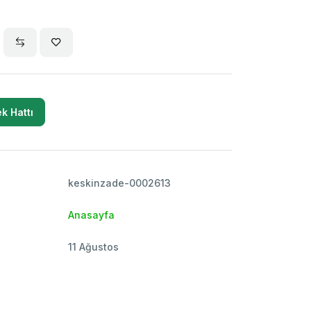
k Hattı
keskinzade-0002613
Anasayfa
11 Ağustos