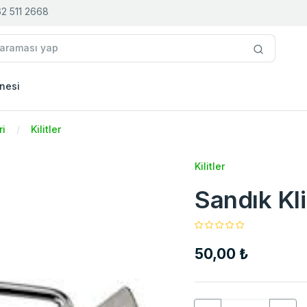
2 511 2668
nesi
ri
Kilitler
Kilitler
Sandık Kl
50,00 ₺