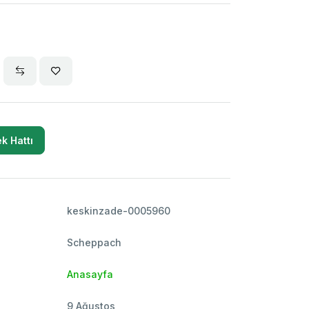
k Hattı
keskinzade-0005960
Scheppach
Anasayfa
9 Ağustos