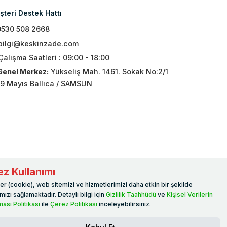
teri Destek Hattı
0530 508 2668
bilgi@keskinzade.com
Çalışma Saatleri : 09:00 - 18:00
Genel Merkez:
Yükseliş Mah. 1461. Sokak No:2/1
19 Mayıs Ballıca / SAMSUN
z Kullanımı
er (cookie), web sitemizi ve hizmetlerimizi daha etkin bir şekilde
ızı sağlamaktadır. Detaylı bilgi için
Gizlilik Taahhüdü
ve
Kişisel Verilerin
ası Politikası
ile
Çerez Politikası
inceleyebilirsiniz.