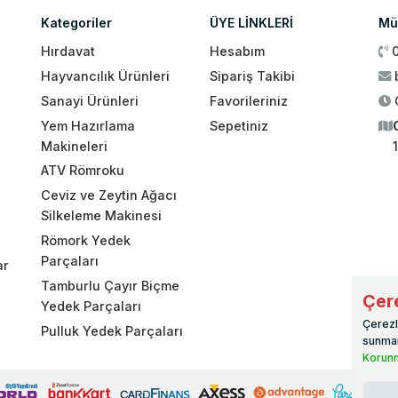
Kategoriler
ÜYE LİNKLERİ
Müş
Hırdavat
Hesabım
Hayvancılık Ürünleri
Sipariş Takibi
Sanayi Ürünleri
Favorileriniz
Yem Hazırlama
Sepetiniz
Makineleri
ATV Römroku
Ceviz ve Zeytin Ağacı
Silkeleme Makinesi
Römork Yedek
Parçaları
ar
Tamburlu Çayır Biçme
Çere
Yedek Parçaları
Çerezl
Pulluk Yedek Parçaları
sunmam
Korunm