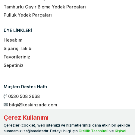
Tamburlu Çayır Biçme Yedek Parçaları
Pulluk Yedek Parçaları
ÜYE LİNKLERİ
Hesabım
Sipariş Takibi
Favorileriniz
Sepetiniz
Müşteri Destek Hattı
0530 508 2668
bilgi@keskinzade.com
Çalışma Saatleri : 09:00 - 18:00
Çerez Kullanımı
Genel Merkez:
Yükseliş Mah. 1461. Sokak No:2/1 19 Mayıs
Çerezler (cookie), web sitemizi ve hizmetlerimizi daha etkin bir şekilde
Ballıca / SAMSUN
sunmamızı sağlamaktadır. Detaylı bilgi için
Gizlilik Taahhüdü
ve
Kişisel