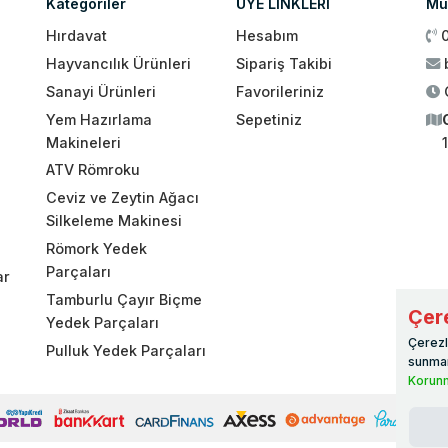
Kategoriler
ÜYE LİNKLERİ
Müş
Hırdavat
Hesabım
Hayvancılık Ürünleri
Sipariş Takibi
Sanayi Ürünleri
Favorileriniz
Yem Hazırlama
Sepetiniz
Makineleri
ATV Römroku
Ceviz ve Zeytin Ağacı
Silkeleme Makinesi
Römork Yedek
Parçaları
ar
Tamburlu Çayır Biçme
Çere
Yedek Parçaları
Çerezl
Pulluk Yedek Parçaları
sunmam
Korunm