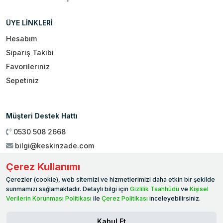
ÜYE LİNKLERİ
Hesabım
Sipariş Takibi
Favorileriniz
Sepetiniz
Müşteri Destek Hattı
0530 508 2668
bilgi@keskinzade.com
Çalışma Saatleri : 09:00 - 18:00
Çerez Kullanımı
Genel Merkez:
Yükseliş Mah. 1461. Sokak No:2/1 19 Mayıs
Çerezler (cookie), web sitemizi ve hizmetlerimizi daha etkin bir şekilde
Ballıca / SAMSUN
sunmamızı sağlamaktadır. Detaylı bilgi için
Gizlilik Taahhüdü
ve
Kişisel
Verilerin Korunması Politikası
ile
Çerez Politikası
inceleyebilirsiniz.
Kabul Et