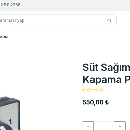
2 511 2668
nesi
Süt Sağı
Kapama P
550,00 ₺
−
+