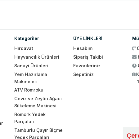
Kategoriler
ÜYE LİNKLERİ
Müş
Hırdavat
Hesabım
Hayvancılık Ürünleri
Sipariş Takibi
Sanayi Ürünleri
Favorileriniz
Yem Hazırlama
Sepetiniz
Makineleri
ATV Römroku
Ceviz ve Zeytin Ağacı
Silkeleme Makinesi
Römork Yedek
Parçaları
ar
Tamburlu Çayır Biçme
Çere
Yedek Parçaları