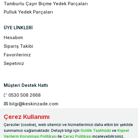
Tamburlu Çayır Biçme Yedek Parçaları
Pulluk Yedek Parçaları
ÜYE LİNKLERİ
Hesabım
Sipariş Takibi
Favorileriniz
Sepetiniz
Müşteri Destek Hattı
0530 508 2668
bilgi@keskinzade.com
Çalışma Saatleri : 09:00 - 18:00
Çerez Kullanımı
Genel Merkez:
Yükseliş Mah. 1461. Sokak No:2/1 19 Mayıs
Çerezler (cookie), web sitemizi ve hizmetlerimizi daha etkin bir şekilde
Ballıca / SAMSUN
sunmamızı sağlamaktadır. Detaylı bilgi için
Gizlilik Taahhüdü
ve
Kişisel
Verilerin Korunması Politikası
ile
Çerez Politikası
inceleyebilirsiniz.