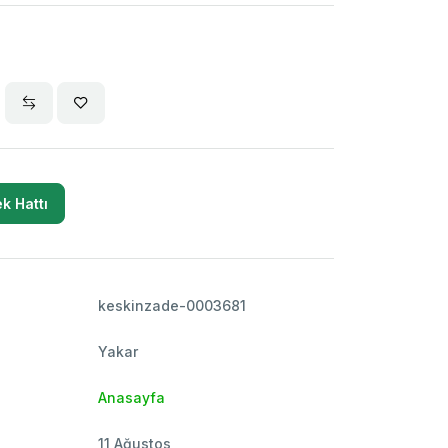
k Hattı
keskinzade-0003681
Yakar
Anasayfa
11 Ağustos