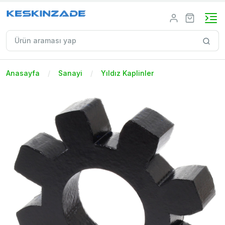
Anasayfa
Sanayi
Yıldız Kaplinler