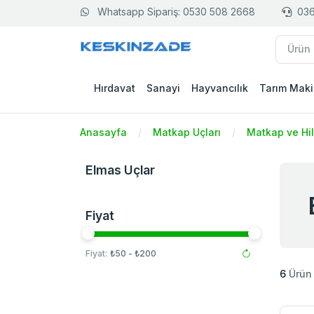
Whatsapp Sipariş: 0530 508 2668
036
Hırdavat
Sanayi
Hayvancılık
Tarım Maki
Anasayfa
Matkap Uçları
Matkap ve Hilt
Elmas Uçlar
Fiyat
Fiyat:
₺50 - ₺200
6
Ürün