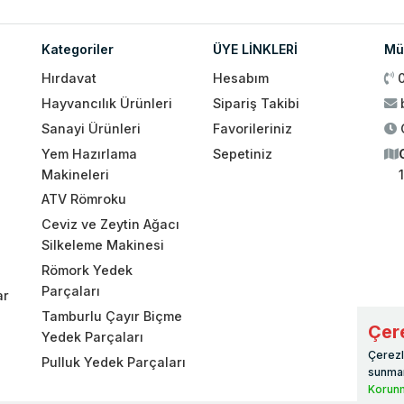
Kategoriler
ÜYE LİNKLERİ
Müş
Hırdavat
Hesabım
Hayvancılık Ürünleri
Sipariş Takibi
Sanayi Ürünleri
Favorileriniz
Yem Hazırlama
Sepetiniz
Makineleri
ATV Römroku
Ceviz ve Zeytin Ağacı
Silkeleme Makinesi
Römork Yedek
Parçaları
ar
Tamburlu Çayır Biçme
Çere
Yedek Parçaları
Çerezl
Pulluk Yedek Parçaları
sunmam
Korunm