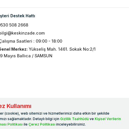
teri Destek Hattı
0530 508 2668
bilgi@keskinzade.com
Çalışma Saatleri : 09:00 - 18:00
Genel Merkez:
Yükseliş Mah. 1461. Sokak No:2/1
19 Mayıs Ballıca / SAMSUN
z Kullanımı
er (cookie), web sitemizi ve hizmetlerimizi daha etkin bir şekilde
ızı sağlamaktadır. Detaylı bilgi için
Gizlilik Taahhüdü
ve
Kişisel Verilerin
ası Politikası
ile
Çerez Politikası
inceleyebilirsiniz.