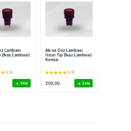
öz Lambası
Ak-sa Göz Lambası
 (İkaz Lambası)
Uzun Tip (İkaz Lambası)
Kırmızı
5 (1)
5 (1)
200,00
Ekle
Ekle