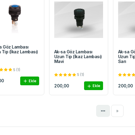
a Göz Lambası
 Tip (İkaz Lambası)
Ak-sa Göz Lambası
Ak-sa G
Uzun Tip (İkaz Lambası)
Uzun Tip
Mavi
Sarı
5 (1)
5 (1)
00
Ekle
200,00
200,00
Ekle
Next
»