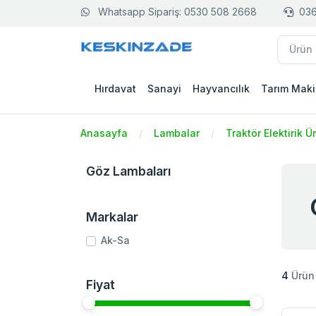
Whatsapp Sipariş: 0530 508 2668
036
Hırdavat
Sanayi
Hayvancılık
Tarım Maki
Anasayfa
Lambalar
Traktör Elektirik Ü
Göz Lambaları
Markalar
Ak-Sa
4
Ürün
Fiyat