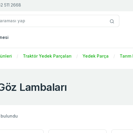
2 511 2668
nesi
rünleri
Traktör Yedek Parçaları
Yedek Parça
Tarım 
Göz Lambaları
 bulundu