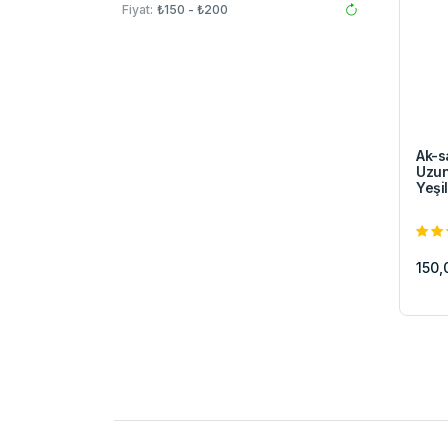
Fiyat:
₺150 - ₺200
Ak-s
Uzun
Yeşil
150,