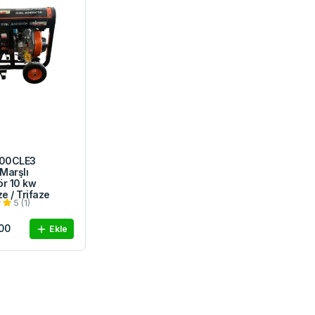
00CLE3
 Marşlı
ör 10 kw
e / Trifaze
5 (1)
00
Ekle