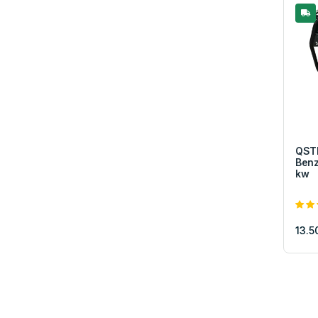
QST
Benz
kw
13.5