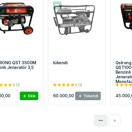
RONG QST 3500M
tükendi
Qstrong
inli Jeneratör 3,5
QST100
Benzinli
Jenerat
Monofaz
5 (1)
5 (1)
00,00
60.000,00
45.000,
Ekle
Tükendi
Next
»