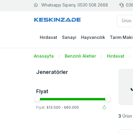
Whatsapp Sipariş: 0530 508 2668
036
Hırdavat
Sanayi
Hayvancılık
Tarım Maki
Anasayfa
Benzinli Aletler
Hırdavat
Jeneratörler
Fiyat
Fiyat:
₺13.500 - ₺60.000
3
Ürün