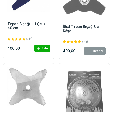
Tırpan Bıçağı İkili Çelik
İthal Tırpan Bıçağı Üç
40 cm
Köşe
5 (1)
5 (1)
400,00
Ekle
400,00
Tükendi