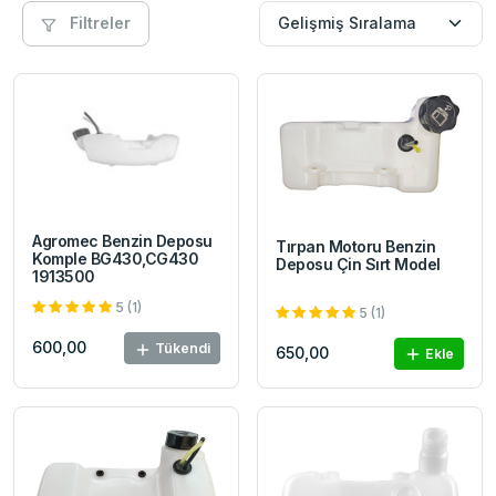
Filtreler
Agromec Benzin Deposu
Tırpan Motoru Benzin
Komple BG430,CG430
Deposu Çin Sırt Model
1913500
5 (1)
5 (1)
600,00
Tükendi
650,00
Ekle