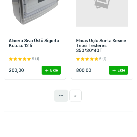
Almera Sıva Üstü Sigorta
Elmas Uçlu Sunta Kesme
Kutusu 12 li
Tepsi Testeresi
350*30*40T
5 (1)
5 (1)
200,00
800,00
Ekle
Ekle
Next
»