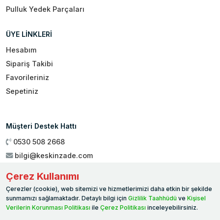
Pulluk Yedek Parçaları
ÜYE LİNKLERİ
Hesabım
Sipariş Takibi
Favorileriniz
Sepetiniz
Müşteri Destek Hattı
0530 508 2668
bilgi@keskinzade.com
Çalışma Saatleri : 09:00 - 18:00
Çerez Kullanımı
Genel Merkez:
Yükseliş Mah. 1461. Sokak No:2/1 19 Mayıs
Çerezler (cookie), web sitemizi ve hizmetlerimizi daha etkin bir şekilde
Ballıca / SAMSUN
sunmamızı sağlamaktadır. Detaylı bilgi için
Gizlilik Taahhüdü
ve
Kişisel
Verilerin Korunması Politikası
ile
Çerez Politikası
inceleyebilirsiniz.