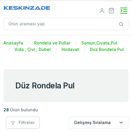
Anasayfa
Rondela ve Pullar
Somun,Cıvata,Pul
Vida , Çivi , Dübel
Hırdavat
Düz Rondela Pul
Düz Rondela Pul
28
Ürün bulundu
Filtreler