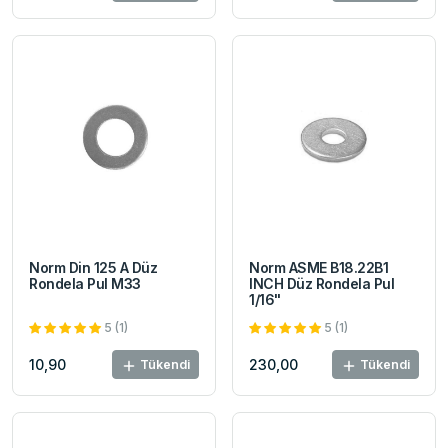
Norm Din 125 A Düz
Norm ASME B18.22B1
Rondela Pul M33
INCH Düz Rondela Pul
1/16"
5 (1)
5 (1)
10,90
230,00
Tükendi
Tükendi