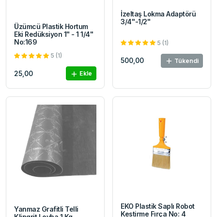
İzeltaş Lokma Adaptörü
3/4''-1/2''
Üzümcü Plastik Hortum
Eki Redüksiyon 1" - 1 1/4"
No:169
5 (1)
5 (1)
500,00
Tükendi
25,00
Ekle
EKO Plastik Saplı Robot
Yanmaz Grafitli Telli
Kestirme Fırça No: 4
Klingrit Levha 1 Kg