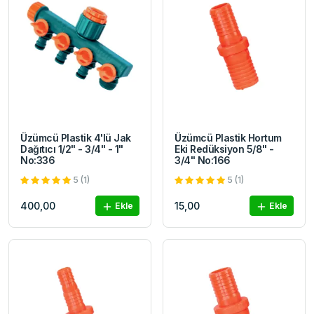
Üzümcü Plastik 4'lü Jak
Üzümcü Plastik Hortum
Dağıtıcı 1/2" - 3/4" - 1"
Eki Redüksiyon 5/8" -
No:336
3/4" No:166
5 (1)
5 (1)
400,00
15,00
Ekle
Ekle