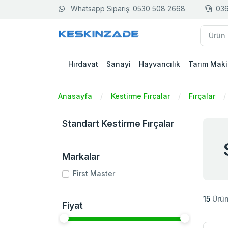
Whatsapp Sipariş: 0530 508 2668
036
Hırdavat
Sanayi
Hayvancılık
Tarım Maki
Anasayfa
Kestirme Fırçalar
Fırçalar
Standart Kestirme Fırçalar
Markalar
First Master
15
Ürü
Fiyat