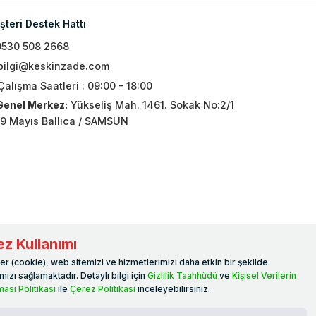
teri Destek Hattı
0530 508 2668
bilgi@keskinzade.com
Çalışma Saatleri : 09:00 - 18:00
Genel Merkez:
Yükseliş Mah. 1461. Sokak No:2/1
19 Mayıs Ballıca / SAMSUN
z Kullanımı
er (cookie), web sitemizi ve hizmetlerimizi daha etkin bir şekilde
ızı sağlamaktadır. Detaylı bilgi için
Gizlilik Taahhüdü
ve
Kişisel Verilerin
ası Politikası
ile
Çerez Politikası
inceleyebilirsiniz.