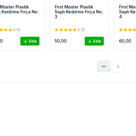
 Master Plastik
First Master Plastik
First Ma
ı Kestirme Fırça No:
Saplı Kestirme Fırça No:
Saplı Ke
3
4
5 (1)
5 (1)
00
50,00
60,00
Ekle
Ekle
Next
»