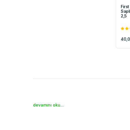
First
Sapl
2,5
40,
devamını oku...