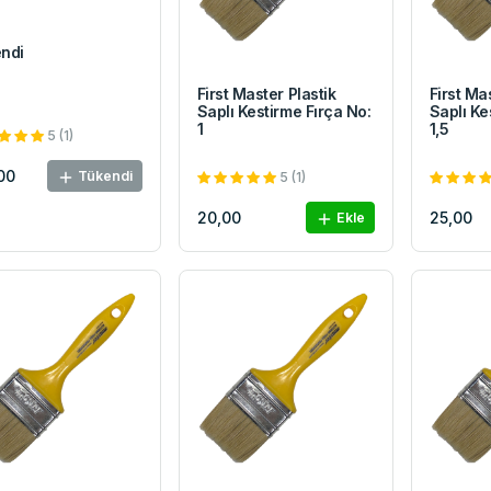
ndi
First Master Plastik
First Ma
Saplı Kestirme Fırça No:
Saplı Ke
1
1,5
5 (1)
00
Tükendi
5 (1)
20,00
25,00
Ekle