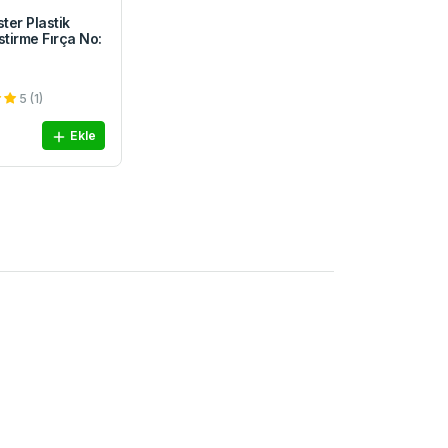
ster Plastik
stirme Fırça No:
5 (1)
Ekle