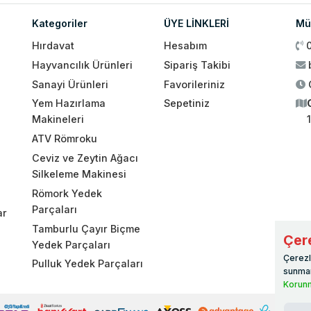
Kategoriler
ÜYE LİNKLERİ
Müş
Hırdavat
Hesabım
Hayvancılık Ürünleri
Sipariş Takibi
Sanayi Ürünleri
Favorileriniz
Yem Hazırlama
Sepetiniz
Makineleri
ATV Römroku
Ceviz ve Zeytin Ağacı
Silkeleme Makinesi
Römork Yedek
Parçaları
ar
Tamburlu Çayır Biçme
Çere
Yedek Parçaları
Çerezl
Pulluk Yedek Parçaları
sunmam
Korunm