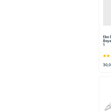
Eko P
Boya
1
30,0