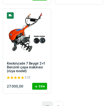
Keskinzade 7 Beygir 2+1
Benzinli çapa makinesi
(rüya model)
5 (1)
27.000,00
Ekle
Next
»